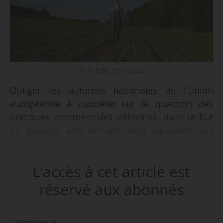
© Parlement européen
Obliger les autorités nationales de l’Union
européenne à coopérer sur la question des
pratiques commerciales déloyales, dans le but
de garantir une rémunération équitable aux
agriculteurs : tel est l’objectif des nouvelles
mesures protégeant les agriculteurs européens
L'accès à cet article est
contre les pratiques commerciales déloyales
des acheteurs de produits agricoles, adoptées
réservé aux abonnés
par le Parlement européen, le 12/02/2026,
indique l’institution le jour même. Les
Bienvenue,