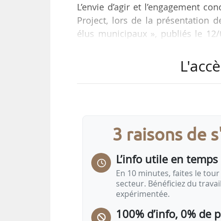
L’envie d’agir et l’engagement con
Project, lors de la présentation 
élus municipaux », publiés le 12
élus municipaux, dont 950 maires, e
L'accè
L’étude indique que près de 90 % 
énergétique durant leur mandat,
type de territoire.
Parmi les freins identifiés par Th
3 raisons de 
L’info utile en temps 
En 10 minutes, faites le tour 
secteur. Bénéficiez du trava
expérimentée.
100% d’info, 0% de 