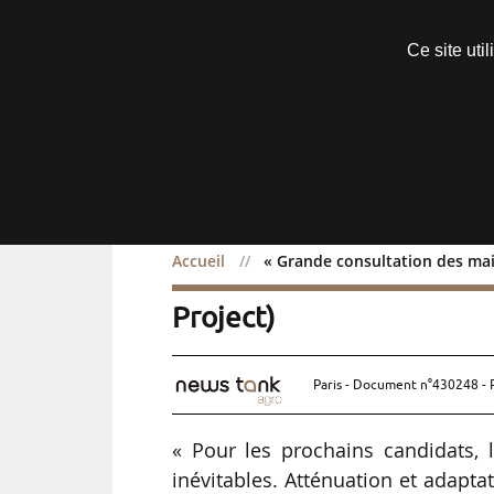
Découvrir sans engagement
Ce site uti
Menu
Accueil
« Grande consultation des mair
« Grande consultation de
Project)
Paris - Document n°430248 - 
« Pour les prochains candidats, l
inévitables. Atténuation et adaptat