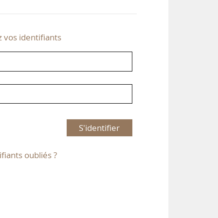
z vos identifiants
S'identifier
ifiants oubliés ?