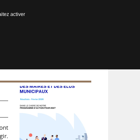
Nous joindre
itez activer
Espace abonné
ft
sont
gir.