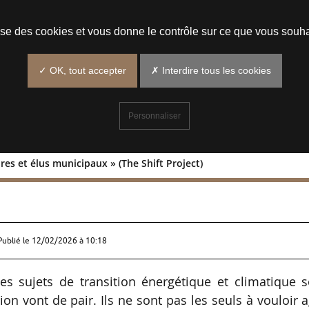
Prendre un rendez-vous
lise des cookies et vous donne le contrôle sur ce que vous souha
✓ OK, tout accepter
✗ Interdire tous les cookies
Personnaliser
es et élus municipaux » (The Shift Project)
s maires et élus municipaux » (The Shi
Publié le
12/02/2026 à 10:18
es sujets de transition énergétique et climatique 
ion vont de pair. Ils ne sont pas les seuls à vouloir a