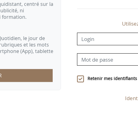
idistant, centré sur la
ublicité, ni
i formation.
Utilise
uotidien, le jour de
rubriques et les mots
artphone (App), tablette
R
Retenir mes identifiants
Ident