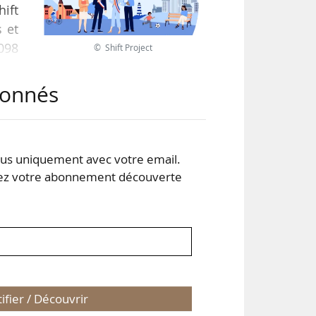
hift
s et
098
© Shift Project
abonnés
tion
 du
s uniquement avec votre email.
 votre abonnement découverte
nt…
tifier / Découvrir