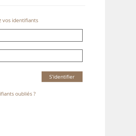
z vos identifiants
S'identifier
ifiants oubliés ?