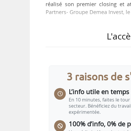
réalisé son premier closing et 
Partners- Groupe Demea Invest, le
Ce closing associe l’État, via le F
L'accè
ainsi que Bpifrance sur ses fon
institutionnels historiques de la
Plusieurs entrepreneurs et investi
table.
3 raisons de 
Doté par l’État et abondé par des 
par Cerea Partners dont Bpifrance 
L’info utile en temps 
En 10 minutes, faites le tour 
secteur. Bénéficiez du trava
expérimentée.
100% d’info, 0% de 