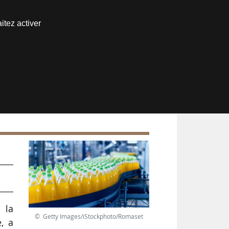
Nous joindre
itez activer
Espace abonné
s
 la
© Getty Images/iStockphoto/Romaset
e, a