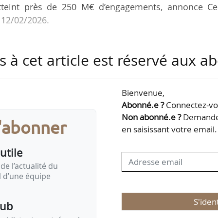
atteint près de 250 M€ d’engagements, annonce Ce
 12/02/2026.
onds Industries Agroalimentaires (I2A) géré par Bpifra
s à cet article est réservé aux 
ds propres. Il rassemble également des investisse
 plateforme Demea Invest et des coopératives agrico
sseurs privés de l’agroalimentaire complètent ce tou
Bienvenue,
Abonné.e ?
Connectez-vou
Non abonné.e ?
Demandez
s'abonner
partenaires public et privé, le fonds Cerea ADI est 
en saisissant votre email.
a piloté la…
utile
de l’actualité du
il d’une équipe
S'iden
pub