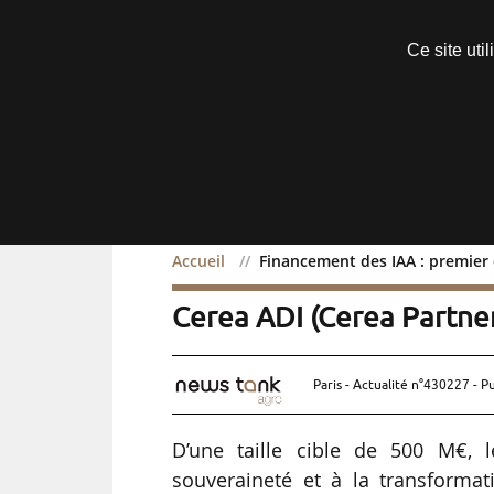
Découvrir sans engagement
Ce site uti
Menu
Accueil
Financement des IAA : premier 
Financement des IAA : p
Cerea ADI (Cerea Partne
Paris - Actualité n°430227 - P
D’une taille cible de 500 M€, 
souveraineté et à la transformati