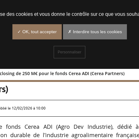
Prendre un rendez-vous
lise des cookies et vous donne le contrôle sur ce que vous souha
✓ OK, tout accepter
✗ Interdire tous les cookies
Personnaliser
closing de 250 M€ pour le fonds Cerea ADI (Cerea Partners)
remier closing de 250 M€ pour le fond
rs)
ublié le
12/02/2026 à 10:00
le fonds Cerea ADI (Agro Dev Industrie), dédié à
on durable de l’industrie agroalimentaire français