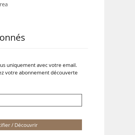
rea
nce,
abonnés
urs
les.
r de
s uniquement avec votre email.
 votre abonnement découverte
géré
tifier / Découvrir