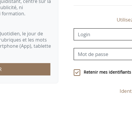
idistant, centré sur la
ublicité, ni
i formation.
Utilise
uotidien, le jour de
rubriques et les mots
artphone (App), tablette
R
Retenir mes identifiants
Ident