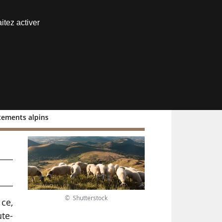
Nous joindre
itez activer
Espace abonné
tements alpins
ps
© Shutterstock
 ce,
ute-