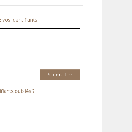
z vos identifiants
S'identifier
ifiants oubliés ?