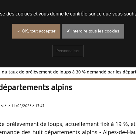
Prendre un rendez-vous
lise des cookies et vous donne le contrôle sur ce que vous souha
✓ OK, tout accepter
✗ Interdire tous les cookies
Personnaliser
t du taux de prélèvement de loups à 30 % demandé par les dépar
ssement du taux de prélèvement de lou
départements alpins
ublié le
11/02/2026 à 17:47
e prélèvement de loups, actuellement fixé à 19 %, et
e demande des huit départements alpins - Alpes-de-Ha