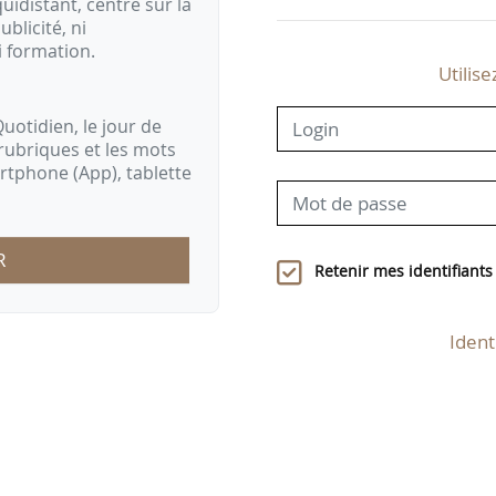
idistant, centré sur la
ublicité, ni
i formation.
Utilise
uotidien, le jour de
rubriques et les mots
artphone (App), tablette
R
Retenir mes identifiants
Ident