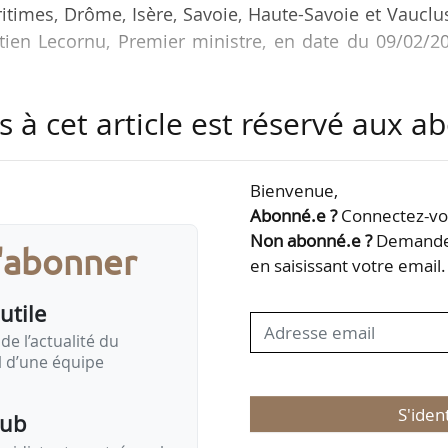
itimes, Drôme, Isère, Savoie, Haute-Savoie et Vauclu
tien Lecornu, Premier ministre, en date du 09/02/20
s à cet article est réservé aux 
3/01/2026, à Annie Genevard, ministre de l’Agricult
ricole intégrant notamment les enjeux de la prédati
Bienvenue,
Abonné.e ?
Connectez-vou
onçait, le 09/01/2026, la publication d’un arr
Non abonné.e ?
Demandez
s'abonner
le taux de prélèvement de 19 à 21 %, les départeme
en saisissant votre email.
atisfaisante et…
utile
de l’actualité du
il d’une équipe
S'iden
pub