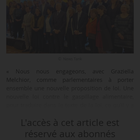
© News Tank
« Nous nous engageons, avec Graziella
Melchior, comme parlementaires à porter
ensemble une nouvelle proposition de loi. Une
nouvelle loi contre le gaspillage alimentaire,
pour traduire dans le texte de la loi, ce qu’il y a
dans l’Agenda 2030. Nous allons reprendre
L'accès à cet article est
l’ensemble des dispositions et décliner dans
une proposition de loi que nous aurons
réservé aux abonnés
l’honneur de présenter au printemps », annonce