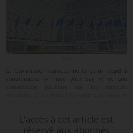
© EU
La Commission européenne lance un appel à
contributions (« Have your say ») et une
consultation publique sur les objectifs
nationaux et les flexibilités autorisées dans le
cadre de la Politique climatique de l’UE après
2030, le 09/02/2026. Les deux appels seront
L'accès à cet article est
ouverts au public et aux parties prenantes
jusqu’au 04/05/2026.
réservé aux abonnés