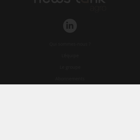
Qui sommes-nous ?
L‘équipe
Le groupe
Abonnements
Contact
Archives
CGA
Mentions légales
Confidentialité