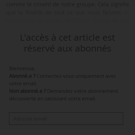
comme le ciment de notre groupe. Cela signifie
que la finalité de tout ce que nous faisons —
que ce soit au travers de l’action directe de nos
collaborateurs au sein du pôle agriculture et
L'accès à cet article est
filières, ou au sein de Vivescia Ingrédients y
compris celles qui sont à l’international — est
réservé aux abonnés
au service de la création de valeur pour les
agriculteurs, associés-coopérateurs Vivescia.
Bienvenue,
Nous travaillons toutes et tous pour ce même et
Abonné.e ?
Connectez-vous uniquement avec
seul objectif », déclare Guillaume Mothe,
votre email.
directeur général de Vivescia, à News Tank,
Non abonné.e ?
Demandez votre abonnement
le/02/2026.
découverte en saisissant votre email.
« Concernant les ingrédients agroalimentaires,
depuis janvier 2026, nous avons regroupé
opérationnellement nos trois filiales, sous la
responsabilité de Fabrice Bohin, qui a pris ses…