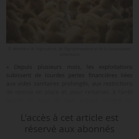
© Ministère de l'Agriculture, de l'Agroalimentaire et de la Souveraineté
alimentaire
« Depuis plusieurs mois, les exploitations
subissent de lourdes pertes financières liées
aux vides sanitaires prolongés, aux restrictions
de remise en place et, pour certaines, à l’arrêt
partiel ou total de leur activité. Malgré les
annonces faites, les indemnisations
L'accès à cet article est
économiques sont toujours en attente, plaçant
de nombreux éleveurs dans une situation de
réservé aux abonnés
trésorerie extrêmement tendue », déclarent