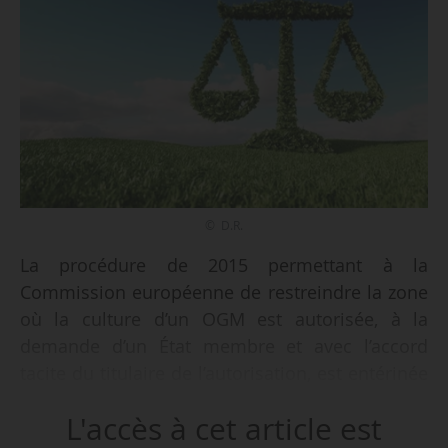
© D.R.
La procédure de 2015 permettant à la
Commission européenne de restreindre la zone
où la culture d’un OGM est autorisée, à la
demande d’un État membre et avec l’accord
tacite du titulaire de l’autorisation, est entérinée
par la Cour de justice de l’UE, dans un arrêt
L'accès à cet article est
rendu le 05/02/2026.