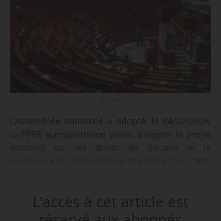
© D.R.
L’Assemblée nationale a adopté, le 04/02/2026,
la PPRE transpartisane visant à rejeter le projet
d’accord sur les droits de douane et le
commerce du 27/07/2025 entre l’UE et les États-
Unis (n° 1763), avec 83 votes « pour », 7 votes
« contre » sur 90 voix exprimées. Cette PPRE
L'accès à cet article est
était déposée par Emmanuel Maurel, député
(Gauche démocrate et républicaine) du Val-
réservé aux abonnés