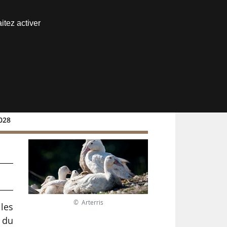
Nous joindre
itez activer
Espace abonné
2028
© Arterris
lles
 du