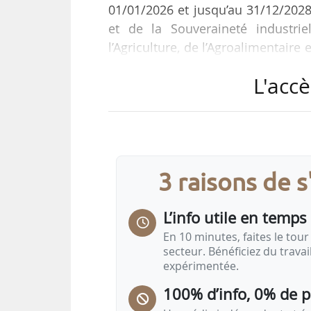
01/01/2026 et jusqu’au 31/12/2028
et de la Souveraineté industri
l’Agriculture, de l’Agroalimentaire
et publié au Journal officiel le 06/
L'accè
L’accord sera consultable au Bulleti
à Paris.
3 raisons de 
L’info utile en temps 
En 10 minutes, faites le tour 
secteur. Bénéficiez du trava
expérimentée.
100% d’info, 0% de 