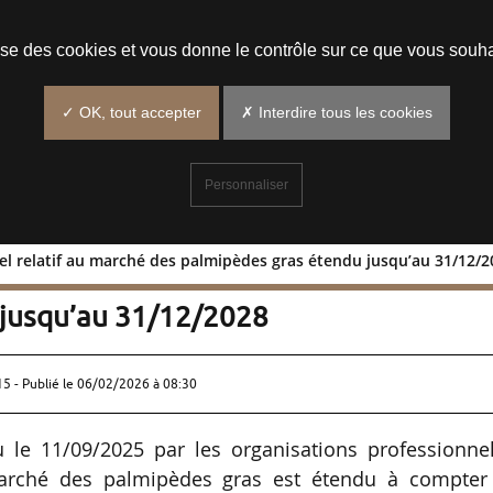
Prendre un rendez-vous
lise des cookies et vous donne le contrôle sur ce que vous souha
✓ OK, tout accepter
✗ Interdire tous les cookies
Personnaliser
nel relatif au marché des palmipèdes gras étendu jusqu’au 31/12/
ssionnel relatif au marché des
 jusqu’au 31/12/2028
15 - Publié le
06/02/2026 à 08:30
u le 11/09/2025 par les organisations professionne
 marché des palmipèdes gras est étendu à compter