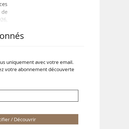
nces
 de
026,
abonnés
fog,
s uniquement avec votre email.
 votre abonnement découverte
tifier / Découvrir