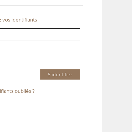
z vos identifiants
S'identifier
ifiants oubliés ?