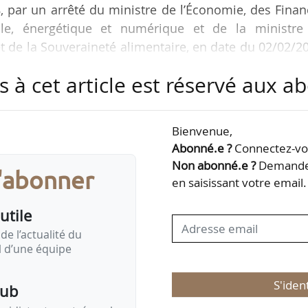
, par un arrêté du ministre de l’Économie, des Fina
elle, énergétique et numérique et de la ministre
 et de la Souveraineté alimentaire, en date du 02/02/2
02/2026.
s à cet article est réservé aux 
n officiel du ministère, ainsi qu’au siège social du Ci
Bienvenue,
Abonné.e ?
Connectez-vou
Non abonné.e ?
Demandez
s'abonner
en saisissant votre email.
utile
de l’actualité du
il d’une équipe
S'iden
pub