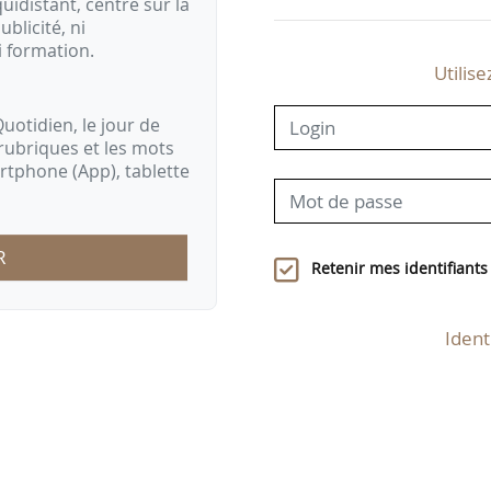
idistant, centré sur la
ublicité, ni
i formation.
Utilise
uotidien, le jour de
rubriques et les mots
artphone (App), tablette
R
Retenir mes identifiants
Ident