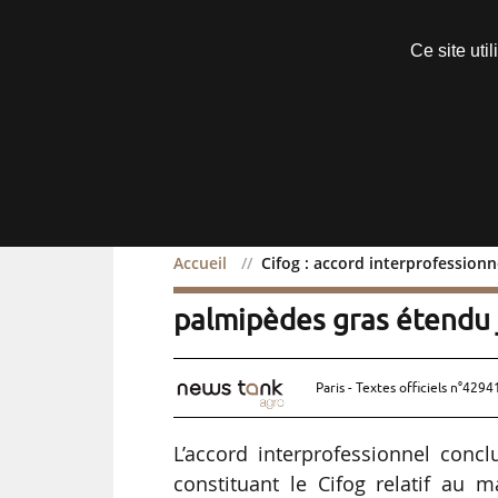
Découvrir sans engagement
Ce site uti
Menu
Accueil
Cifog : accord interprofession
Cifog : accord interprofe
palmipèdes gras étendu
Paris - Textes officiels n°4294
L’accord interprofessionnel concl
constituant le Cifog relatif au