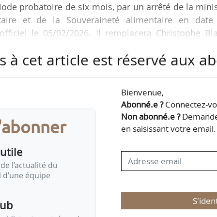
ode probatoire de six mois, par un arrêté de la mini
entaire et de la Souveraineté alimentaire en date
fficiel le 05/02/2026. Il remplacera Christophe Bl
uis le 01/01/2026. Marie-Jeanne Fotré-Mulle occupait
s à cet article est réservé aux 
 des forêts du grade transitoire, Björn Desmet éta
Bienvenue,
onal de l’alimentation, de l’agriculture et de la forêt
Abonné.e ?
Connectez-vou
é directeur…
Non abonné.e ?
Demandez
s'abonner
en saisissant votre email.
utile
de l’actualité du
il d’une équipe
S'iden
pub