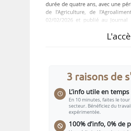
durée de quatre ans, avec une péri
de l’Agriculture, de l’Agroalim
02/02/2026 et publié au Journal o
directeur régional par intérim dep
L'accè
fonctions depuis le 01/10/2020.
Ingénieur des ponts, des eaux et
depuis le 23/11/2020, directeur régi
Hauts-de-France. Il a également ét
3 raisons de 
L’info utile en temps 
En 10 minutes, faites le tour 
secteur. Bénéficiez du trava
expérimentée.
100% d’info, 0% de 