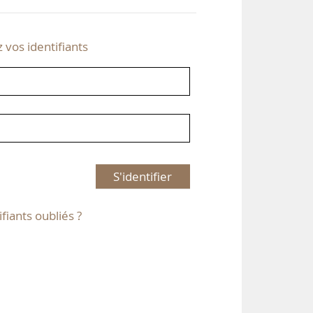
z vos identifiants
S'identifier
ifiants oubliés ?