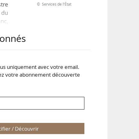
stre
© Services de l'État
 du
anc,
 ces
abonnés
it,
 des
s uniquement avec votre email.
 votre abonnement découverte
tifier / Découvrir