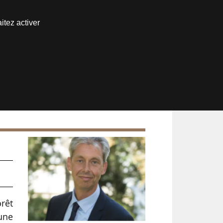
Nous joindre
itez activer
Espace abonné
orêt
une