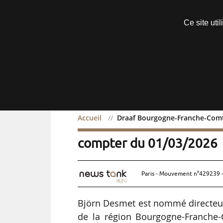
Découvrir sans engagement
Ce site uti
Menu
Accueil
Draaf Bourgogne-Franche-Comté
Draaf Bourgogne-Franche
compter du 01/03/2026
Paris - Mouvement n°429239 -
Björn Desmet est nommé directeur ré
de la région Bourgogne-Franche-