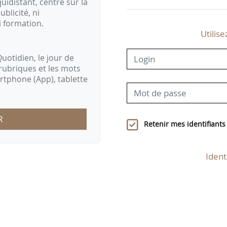
idistant, centré sur la
ublicité, ni
i formation.
Utilise
uotidien, le jour de
rubriques et les mots
artphone (App), tablette
R
Retenir mes identifiants
Ident