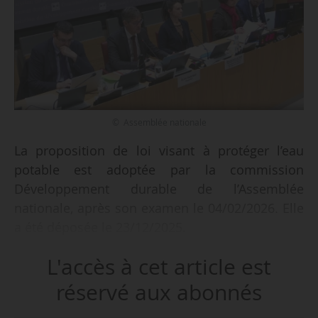
© Assemblée nationale
La proposition de loi visant à protéger l’eau
potable est adoptée par la commission
Développement durable de l’Assemblée
nationale, après son examen le 04/02/2026. Elle
a été déposée le 23/12/2025.
L'accès à cet article est
« En 2024, ce sont près de 20 millions de
Françaises et de Français qui ont été alimentés
réservé aux abonnés
au moins une fois par une eau non conforme