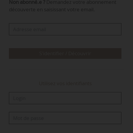
Non abonné.e ?
Demandez votre abonnement
de son déplacement sur une exploitation
découverte en saisissant votre email.
agricole en Haute-Saône.
Atténuer une surtransposition relative à
l’utilisation de produits phytopharmaceutiques
afin d’éviter la disparition de certaines filières…
S'identifier / Découvrir
Utilisez vos identifiants