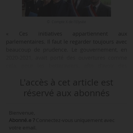
© Compte X de l'Elysée
« Ces initiatives appartiennent aux
parlementaires. Il faut le regarder toujours avec
beaucoup de prudence. Le gouvernement, en
2020-2021, avait porté des ouvertures comme
cela, pour les betteraviers, afin d’avoir des
règles harmonisées au sein de l’Europe. Je
L'accès à cet article est
pense que le président du Sénat a décidé de
soumettre ce texte au Conseil d’État. C’est la
réservé aux abonnés
bonne approche. Il faut donc attendre le retour
du Conseil d’État et, sur cette base, avoir un
Bienvenue,
retour très précis pour voir ce qui est faisable et
Abonné.e ?
Connectez-vous uniquement avec
ce qui ne l’est pas », déclare Emmanuel Macron,
votre email.
président de la République, le 03/02/20026, lors