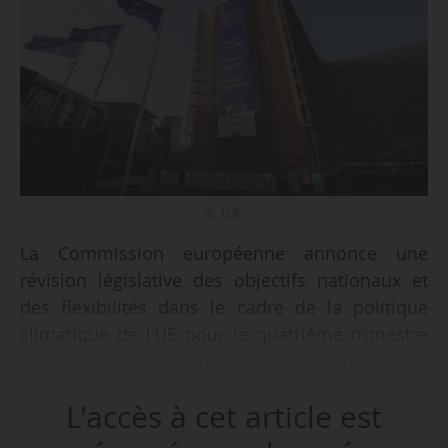
© D.R.
La Commission européenne annonce une
révision législative des objectifs nationaux et
des flexibilités dans le cadre de la politique
climatique de l’UE pour le quatrième trimestre
2026. Cette révision inclura au moins le
règlement UTCATF (utilisation des terres,
L'accès à cet article est
changement d’affectation des terres et
foresterie) et le règlement sur la répartition de