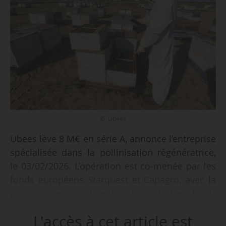
© Ubees
Ubees lève 8 M€ en série A, annonce l’entreprise
spécialisée dans la pollinisation régénératrice,
le 03/02/2026. L’opération est co-menée par les
fonds européens Starquest et Capagro, avec la
participation de Newtree Impact. Les fonds
permettront d’accélérer la mise à l’échelle et
L'accès à cet article est
ainsi poursuivre et accélérer le développement