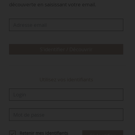
découverte en saisissant votre email.
José Perez, président de la section
départementale de la Coordination rurale du
Lot-et-Garonne et membre de la liste de
Bertrand Venteau pour les élections nationales
de novembre 2025, est quant à lui nommé vice-
S'identifier / Découvrir
président du syndicat national.
Utilisez vos identifiants
Retenir mes identifiants