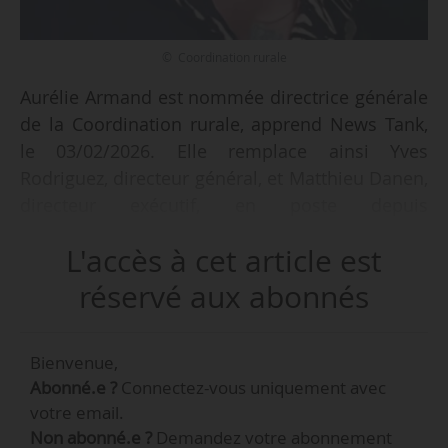
© Coordination rurale
Aurélie Armand est nommée directrice générale
de la Coordination rurale, apprend News Tank,
le 03/02/2026. Elle remplace ainsi Yves
Rodriguez, directeur général, et Matthieu Danen,
directeur exécutif, en poste depuis
octobre 2025.
L'accès à cet article est
Aurélie Armand était jusqu’à maintenant
réservé aux abonnés
directrice de la section départementale de la
Coordination rurale du Lot-et-Garonne (47). Le
Bienvenue,
siège national de la Coordination rurale,
Abonné.e ?
Connectez-vous uniquement avec
initialement situé à Gimont (Gers), déménage
votre email.
pour s’installer à Agen (Lot-et-Garonne), siège de
Non abonné.e ?
Demandez votre abonnement
la section locale.