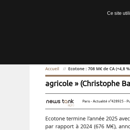
Découvrir sans engagement
Ce site uti
Menu
Accueil
Ecotone : 708 M€ de CA (+4,8 %)
Ecotone : 708 M€ de CA (
agricole » (Christophe B
Paris - Actualité n°428925 - P
Ecotone termine l’année 2025 avec 
par rapport à 2024 (676 M€), anno