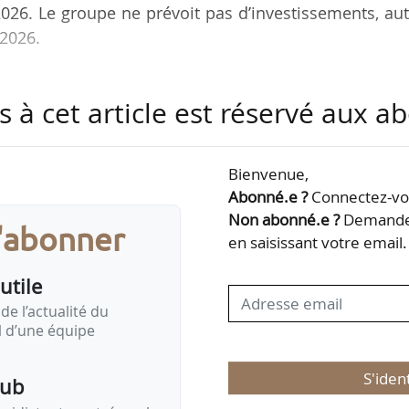
2026. Le groupe ne prévoit pas d’investissements, au
2026.
de 2024 (+ 2,4 % sur un an), pour atteindre + 4,8 
s à cet article est réservé aux 
ance sont notre plan d’innovation soutenu, une strat
 pour mission de rendre le bio quotidien dans le plu
tement, une activité média importante, ainsi qu’
Bienvenue,
uits de distribution », déclare Christophe Barnouin,
Abonné.e ?
Connectez-vou
Non abonné.e ?
Demandez
s'abonner
en saisissant votre email.
ent…
utile
de l’actualité du
il d’une équipe
S'iden
pub