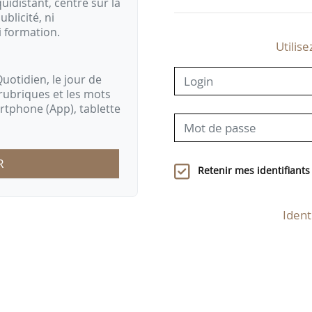
idistant, centré sur la
ublicité, ni
i formation.
Utilise
uotidien, le jour de
rubriques et les mots
artphone (App), tablette
R
Retenir mes identifiants
Ident