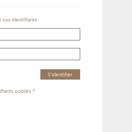
z vos identifiants
S'identifier
ifiants oubliés ?