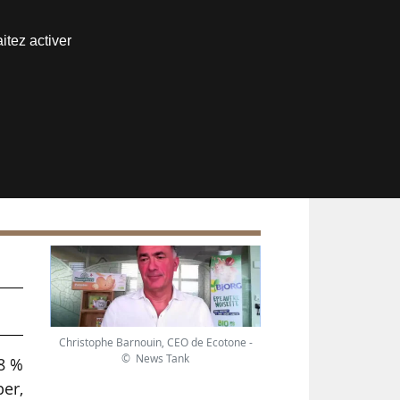
Nous joindre
itez activer
Espace abonné
Christophe Barnouin, CEO de Ecotone -
© News Tank
,8 %
per,