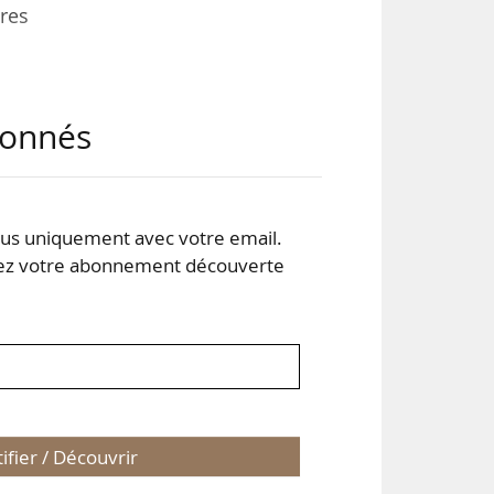
tres
% en
abonnés
égie
s de
une
 CEO
s uniquement avec votre email.
 votre abonnement découverte
tifier / Découvrir