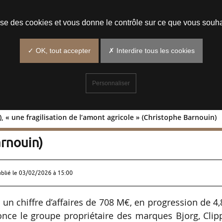
Prendre un rendez-vous
lise des cookies et vous donne le contrôle sur ce que vous souha
✓ OK, tout accepter
✗ Interdire tous les cookies
Personnaliser
, « une fragilisation de l’amont agricole » (Christophe Barnouin)
+4,8 %), « une fragilisation de l’amont
arnouin)
ublié le
03/02/2026 à 15:00
un chiffre d’affaires de 708 M€, en progression de 4
nce le groupe propriétaire des marques Bjorg, Clip