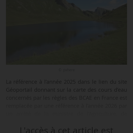
© pxhere
La référence à l’année 2025 dans le lien du site
Géoportail donnant sur la carte des cours d’eau
concernés par les règles des BCAE en France est
remplacée par une référence à l’année 2026 par
un arrêté de la ministre de l’Agriculture, de
l’Agroalimentaire et de la Souveraineté
L'accès à cet article est
alimentaire, en date du 15/01/2026 et publié au