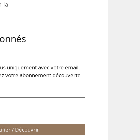
à la
s et
abonnés
 de
 de
s et
s uniquement avec votre email.
 votre abonnement découverte
tifier / Découvrir