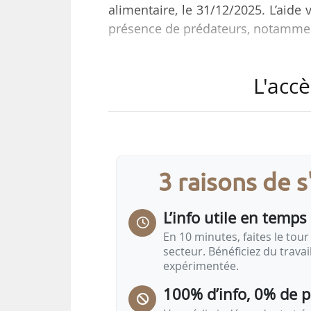
alimentaire, le 31/12/2025. L’aide 
présence de prédateurs, notamment
« Elle vise à accompagner financi
L'accè
de caprins soumis à un risque
protection des troupeaux, en co
pratiques : gardiennage renforcé,
accompagnement technique », indi
3 raisons de 
À partir de cette année, un « cercle
L’info utile en temps 
En 10 minutes, faites le tour 
secteur. Bénéficiez du trava
expérimentée.
100% d’info, 0% de 