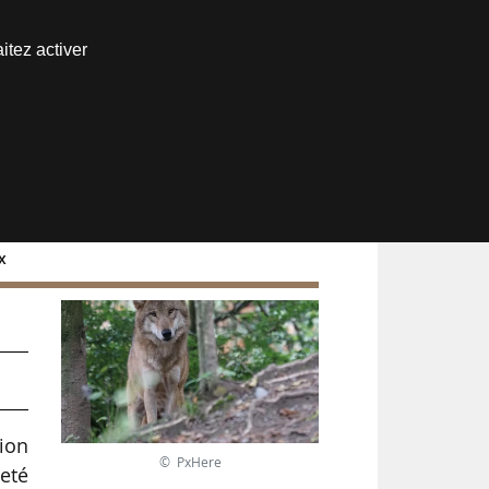
Nous joindre
itez activer
Espace abonné
x
tion
© PxHere
neté