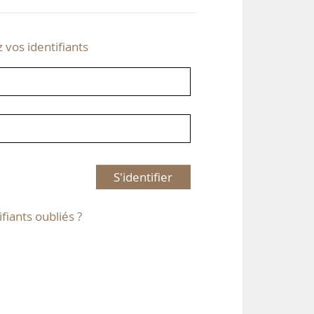
z vos identifiants
S'identifier
ifiants oubliés ?