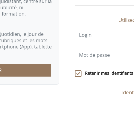
idistant, centré sur la
ublicité, ni
i formation.
Utilise
uotidien, le jour de
rubriques et les mots
artphone (App), tablette
R
Retenir mes identifiants
Ident