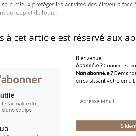
vise à mieux protéger les activités des éleveurs face 
 du loup et de l’ours.
èrement les éleveurs détenteurs de troupeaux d’ovin
s à cet article est réservé aux 
 de prédation, par la mise en place de mesures
mpensant les surcoûts induits par les changements
 chiens de protection, clôtures électrifiées, étude
Bienvenue,
que le ministère.
Abonné.e ?
Connectez-vou
Non abonné.e ?
Demandez
s'abonner
 0 ours » est introduit pour les…
en saisissant votre email.
utile
de l’actualité du
il d’une équipe
S'iden
pub