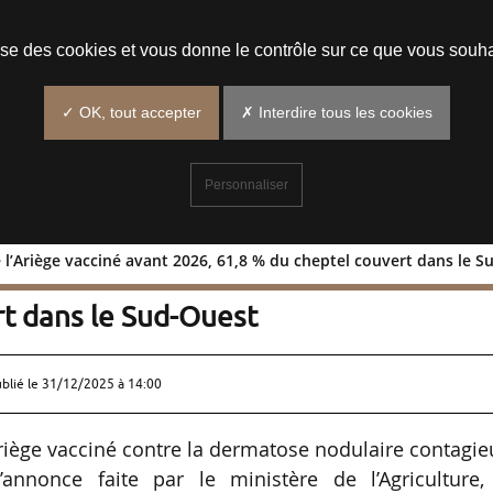
Prendre un rendez-vous
lise des cookies et vous donne le contrôle sur ce que vous souha
✓ OK, tout accepter
✗ Interdire tous les cookies
Personnaliser
 l’Ariège vacciné avant 2026, 61,8 % du cheptel couvert dans le 
ins de l’Ariège vacciné avant 2026,
rt dans le Sud-Ouest
ublié le
31/12/2025 à 14:00
Ariège vacciné contre la dermatose nodulaire contagi
l’annonce faite par le ministère de l’Agriculture,