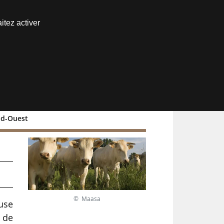
Nous joindre
itez activer
Espace abonné
Sud-Ouest
© Maasa
euse
 de