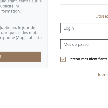
idistant, centré sur la
ublicité, ni
i formation.
Utilise
uotidien, le jour de
rubriques et les mots
artphone (App), tablette
R
Retenir mes identifiants
Ident