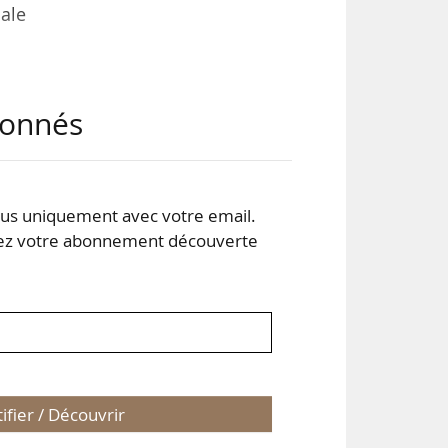
nale
ate
abonnés
n de
res,
s uniquement avec votre email.
aire
 votre abonnement découverte
tifier / Découvrir