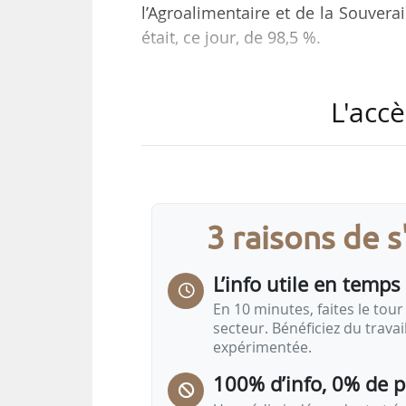
l’Agroalimentaire et de la Souvera
était, ce jour, de 98,5 %.
61,8 % du cheptel des dix départ
L'accè
du 30/12/2025, soit 439 715 bovin
100 % dans les Pyrénées-Orientale
« C’est grâce à la mobilisation exe
éleveurs, groupements de défense 
3 raisons de 
constitué par cette vaccination gé
L’info utile en temps 
En 10 minutes, faites le tour 
secteur. Bénéficiez du trava
expérimentée.
100% d’info, 0% de 