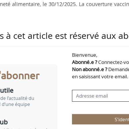
ineté alimentaire, le 30/12/2025. La couverture vacci
ements du Sud-Ouest concernés sont vaccinés à la d
s à cet article est réservé aux 
s vaccinés, avec, notamment, un taux de vaccinatio
s, 96 % dans l’Aude, 81 % dans les Hautes-Pyrénées.
Bienvenue,
mplaire de tous les acteurs sur le terrain, vétérinai
Abonné.e ?
Connectez-vou
sanitaire et agents de l’État, que le cordon sanit
Non abonné.e ?
Demandez
s'abonner
néralisée de 750 000 bovins peut…
en saisissant votre email.
utile
de l’actualité du
il d’une équipe
S'iden
pub