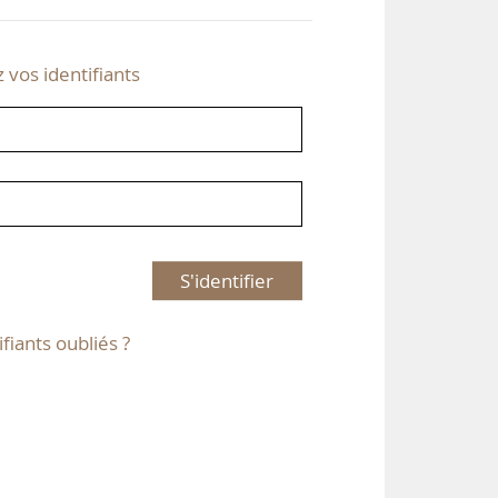
z vos identifiants
S'identifier
ifiants oubliés ?