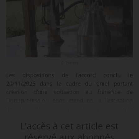
© PxHere
Les dispositions de l’accord conclu le
20/11/2025 dans le cadre du Cniel portant
création d’une cotisation au bénéfice de
l’interprofession sont étendues, à l’exception
des dispositions de l’article 5, pour la période
du 01/01/2026 au 31/12/2026 à tous les
L'accès à cet article est
producteurs de lait de vache, aux entreprises
coopératives et privées collectant et/ou
réservé aux abonnés