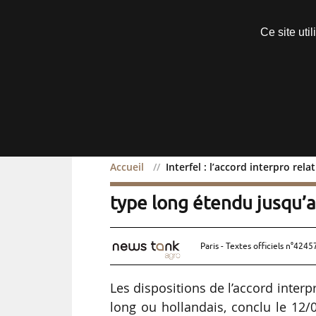
Découvrir sans engagement
Ce site uti
Menu
Accueil
Interfel : l’accord interpro re
Interfel : l’accord inter
type long étendu jusqu’
Paris - Textes officiels n°4245
Les dispositions de l’accord inter
long ou hollandais, conclu le 12/