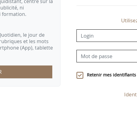
idistant, centré sur la
ublicité, ni
i formation.
Utilise
uotidien, le jour de
rubriques et les mots
artphone (App), tablette
R
Retenir mes identifiants
Ident