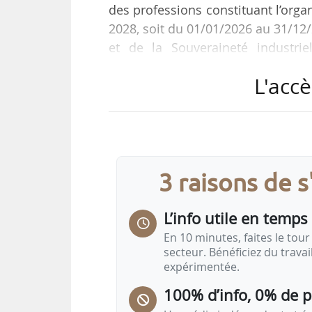
des professions constituant l’org
2028, soit du 01/01/2026 au 31/12/
et de la Souveraineté industri
l’Agriculture, de l’Agroalimentaire
L'accè
publié au Journal officiel le 24/12/
L’accord interprofessionnel sera p
l’Agriculture, de l’Agroalimentaire
consulté au ministère, bureau…
3 raisons de 
L’info utile en temps 
En 10 minutes, faites le tour 
secteur. Bénéficiez du trava
expérimentée.
100% d’info, 0% de 