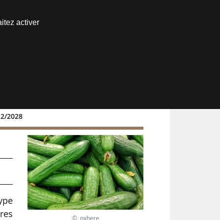
Nous joindre
itez activer
Espace abonné
12/2028
 de
type
bres
© pxhere