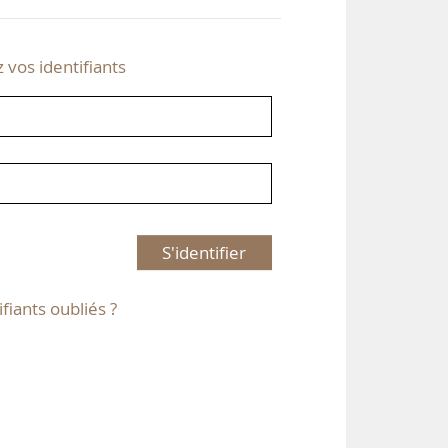
z vos identifiants
S'identifier
ifiants oubliés ?