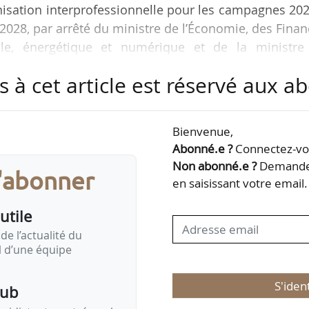
anisation interprofessionnelle pour les campagnes 20
2028, par arrêté du ministre de l’Économie, des Fina
elle, énergétique et numérique et de la ministre
 et de la Souveraineté alimentaire, en date du 16/12/2
s à cet article est réservé aux 
2025.
ublié et consultable au Bulletin officiel du ministèr
Bienvenue,
 et de la Souveraineté alimentaire. Il peut également 
Abonné.e ?
Connectez-vou
Non abonné.e ?
Demandez
s'abonner
en saisissant votre email.
utile
de l’actualité du
il d’une équipe
S'iden
pub