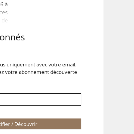
26 à
nces
 de
025,
abonnés
e de
être
s uniquement avec votre email.
 votre abonnement découverte
tifier / Découvrir