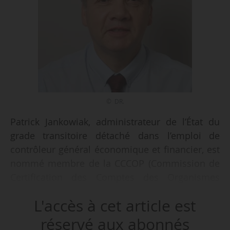
© DR.
Patrick Jankowiak, administrateur de l’État du
grade transitoire détaché dans l’emploi de
contrôleur général économique et financier, est
nommé membre de la CCCOP (Commission de
Certification des Comptes des Organismes
Payeurs) des dépenses financées par les fonds
L'accès à cet article est
européens agricoles, compter du 01/01/2026,
par arrêté du Premier ministre, en date du
réservé aux abonnés