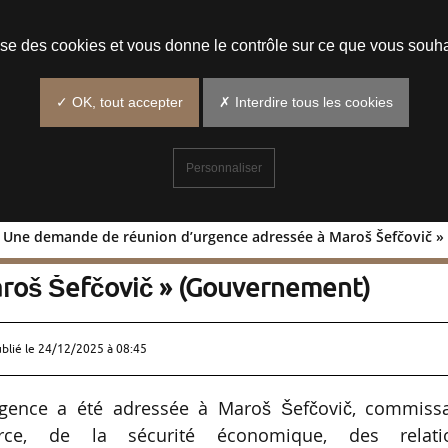
Prendre un rendez-vous
lise des cookies et vous donne le contrôle sur ce que vous souha
✓ OK, tout accepter
✗ Interdire tous les cookies
Personnaliser
 « Une demande de réunion d’urgence adressée à Maroš Šefčovič » (
lait : « Une demande de réunion
aroš Šefčovič » (Gouvernement)
ublié le
24/12/2025 à 08:45
ence a été adressée à Maroš Šefčovič, commissa
e, de la sécurité économique, des relati