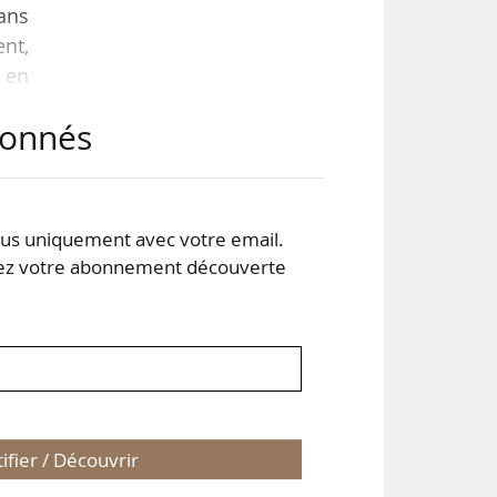
ans
ent,
e en
 de
abonnés
 et
 été
s uniquement avec votre email.
, à
 votre abonnement découverte
tifier / Découvrir