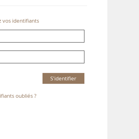
z vos identifiants
S'identifier
ifiants oubliés ?