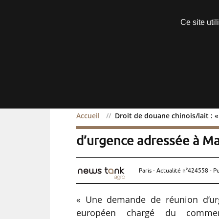
Découvrir sans engagement
Ce site uti
Menu
Accueil
Droit de douane chinois/lait :
Droit de douane chinois/
d’urgence adressée à M
Paris - Actualité n°424558 - P
« Une demande de réunion d’urg
européen chargé du commerc