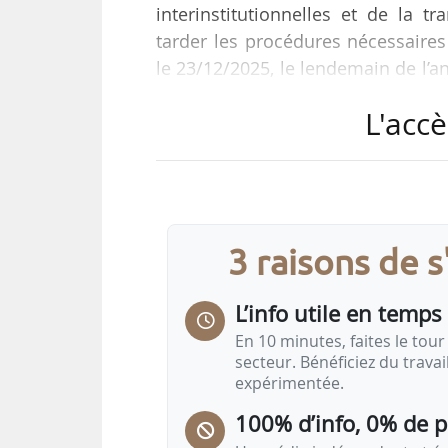
interinstitutionnelles et de la 
tarder les procédures nécessaires
le 23/12/2025, le lendemain de l’
place de droits de douane comp
L'accè
produits laitiers européens.
« Celle-ci résulte en effet d’un
continuera de contester avec la p
clairement rappelée lors des éc
3 raisons de 
l’occasion de la…
L’info utile en temps 
En 10 minutes, faites le tour 
secteur. Bénéficiez du trava
expérimentée.
100% d’info, 0% de 