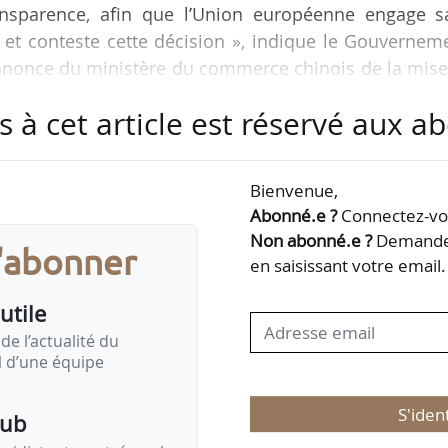
transparence, afin que l’Union européenne engage s
 et conteste cette décision », indique le Gouvernem
annonce du ministère du commerce chinois de la mis
ensateurs provisoires sur certaines importations
s à cet article est réservé aux 
e enquête antisubventions dont la France conteste,
Bienvenue,
lus grande fermeté, le bien-fondé. Cette position a
Abonné.e ?
Connectez-vou
hanges tenus à Pékin avec les autorités chinoises
Non abonné.e ?
Demandez
s'abonner
en saisissant votre email.
utile
de l’actualité du
il d’une équipe
S'iden
pub