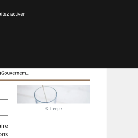
Nous joindre
itez activer
Espace abonné
Gouvernement)
© freepik
ire
ons