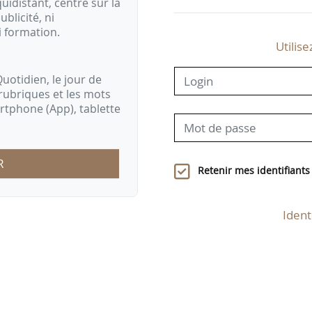
idistant, centré sur la
ublicité, ni
i formation.
Utilise
uotidien, le jour de
rubriques et les mots
artphone (App), tablette
R
Retenir mes identifiants
Ident