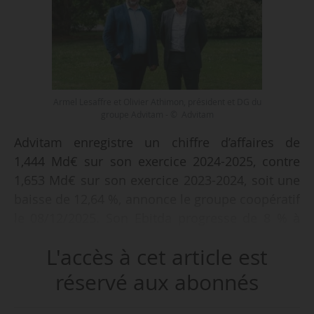
Armel Lesaffre et Olivier Athimon, président et DG du
groupe Advitam - © Advitam
Advitam enregistre un chiffre d’affaires de
1,444 Md€ sur son exercice 2024-2025, contre
1,653 Md€ sur son exercice 2023-2024, soit une
baisse de 12,64 %, annonce le groupe coopératif
le 08/12/2025. Son Ebitda progresse de 8 % à
47,2 M€ et son résultat net atteint 1,9 M€, contre
L'accès à cet article est
une perte nette de ‑18,3 M€ sur l’exercice
2023‑2024.
réservé aux abonnés
« Je tiens à saluer l’engagement collectif dans la