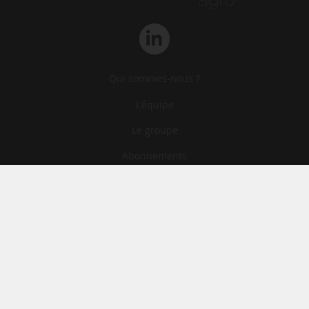
Qui sommes-nous ?
L‘équipe
Le groupe
Abonnements
Contact
Archives
CGA
Mentions légales
Confidentialité