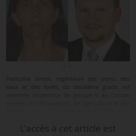
© DR.
Françoise Simon, ingénieure des ponts, des
eaux et des forêts du deuxième grade, est
nommée inspectrice du groupe II au Conseil
général de l’alimentation, de l’agriculture et des
espaces ruraux, à compter du 30/12/2025, pour
une durée de quatre ans, soit jusqu’au
L'accès à cet article est
30/12/2029, avec une période probatoire de six
mois, par arrêté du Premier ministre, en date du