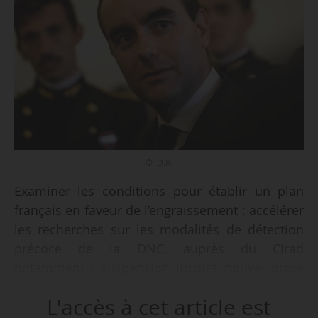
© D.R.
Examiner les conditions pour établir un plan
français en faveur de l’engraissement ; accélérer
les recherches sur les modalités de détection
précoce de la DNC, auprès du Cirad
notamment ; suspension jusqu’à nouvel ordre
de tous les contrôles de l’État, sauf raison
L'accès à cet article est
impérieuse, dans les exploitations concernées