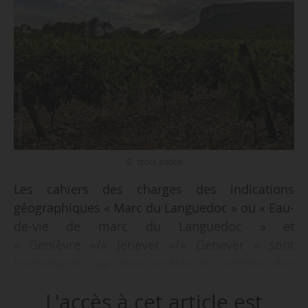
© stock adobe
Les cahiers des charges des indications
géographiques « Marc du Languedoc » ou « Eau-
de-vie de marc du Languedoc » et
« Genièvre »/« Jenever »/« Genever » sont
homologués par deux arrêtés du ministre des
Petites et Moyennes entreprises, du Commerce,
L'accès à cet article est
de l’Artisanat, du Tourisme et du Pouvoir