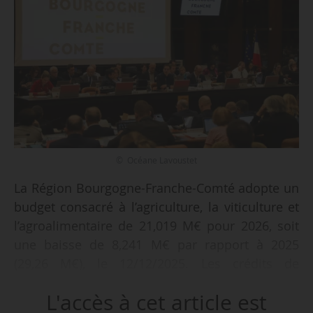
© Océane Lavoustet
La Région Bourgogne-Franche-Comté adopte un
budget consacré à l’agriculture, la viticulture et
l’agroalimentaire de 21,019 M€ pour 2026, soit
une baisse de 8,241 M€ par rapport à 2025
(29,26 M€), le 12/12/2025. Les crédits de
fonctionnement atteignent 7,95 M€, soit une
L'accès à cet article est
baisse de 3,95 M€ par rapport au budget 2025