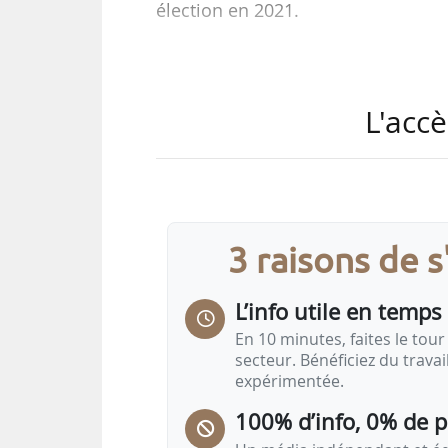
élection en 2021.
Il est entré en 2006 comme admi
du bureau. En 2018, il est élu vi
L'accè
2021. Il est par ailleurs président 
depuis 2002 à Saint-Georges-sur-Al
sur laquelle il cultive du blé tend
du maïs semoulier, du maïs semen
3 raisons de 
L’info utile en temps 
En 10 minutes, faites le tour 
secteur. Bénéficiez du trava
expérimentée.
100% d’info, 0% de 