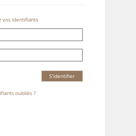
z vos identifiants
S'identifier
ifiants oubliés ?