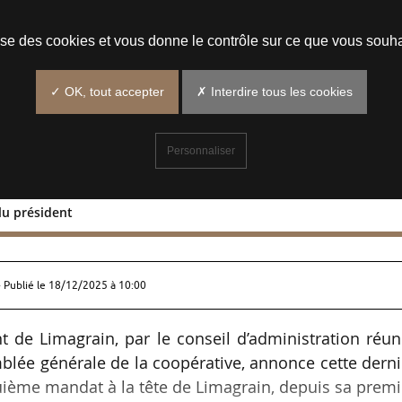
Prendre un rendez-vous
lise des cookies et vous donne le contrôle sur ce que vous souha
✓ OK, tout accepter
✗ Interdire tous les cookies
Personnaliser
lu président
dal réélu président
 Publié le
18/12/2025 à 10:00
t de Limagrain, par le conseil d’administration réun
mblée générale de la coopérative, annonce cette dern
nquième mandat à la tête de Limagrain, depuis sa prem