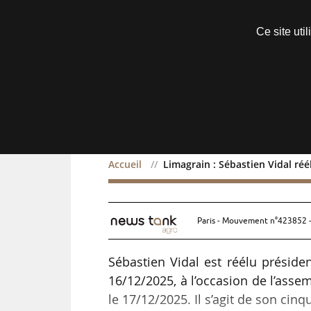
Découvrir sans engagement
Ce site uti
Menu
Accueil
Limagrain : Sébastien Vidal réé
Limagrain : Sébastien Vi
Paris - Mouvement n°423852 -
Sébastien Vidal est réélu présiden
16/12/2025, à l’occasion de l’asse
le 17/12/2025. Il s’agit de son ci