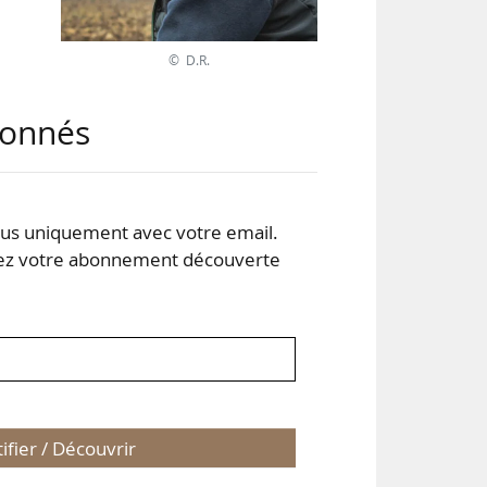
© D.R.
bre
t en
abonnés
allé
ares
es),
s uniquement avec votre email.
 votre abonnement découverte
tifier / Découvrir