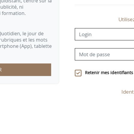
idistant, centré sur la
ublicité, ni
i formation.
Utilise
uotidien, le jour de
rubriques et les mots
artphone (App), tablette
R
Retenir mes identifiants
Ident