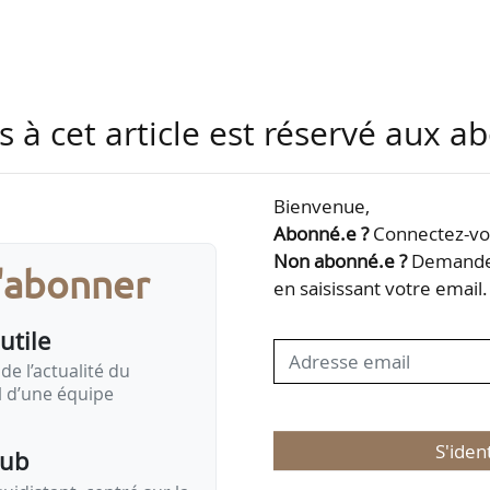
nistrateur de Limagrain et est devenu en 2012 mem
ce-président avant de prendre le poste de présiden
s à cet article est réservé aux 
de Vilmorin & Cie, filiale du groupe, depuis 2019. Inst
lier (Puy-de-Dôme), il exploite une ferme de 90 hect
re, de la vigne AOP Côtes d’Auvergne, de l’ail (semenc
Bienvenue,
ces et du tournesol…
Abonné.e ?
Connectez-vou
Non abonné.e ?
Demandez
s'abonner
en saisissant votre email.
utile
de l’actualité du
il d’une équipe
S'iden
pub