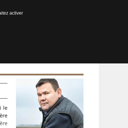
Nous joindre
itez activer
Espace abonné
i le
ière
ière