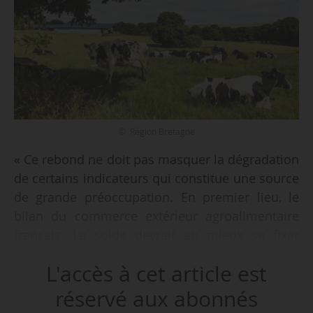
© Région Bretagne
« Ce rebond ne doit pas masquer la dégradation
de certains indicateurs qui constitue une source
de grande préoccupation. En premier lieu, le
bilan du commerce extérieur agroalimentaire
français. Le solde devrait au mieux se fixer
autour de l’équilibre, au pire présenter un déficit
L'accès à cet article est
inédit depuis 1978, confirmant l’érosion de la
compétitivité de l’agriculture française. Des
réservé aux abonnés
secteurs comme celui des produits laitiers