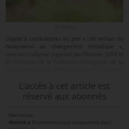
© Unsplash
L’appel à candidatures au prix « Life Artisan de
l’adaptation au changement climatique »,
concours national organisé par l’Ademe, l’OFB et
le ministère de la Transition écologique, de la
Biodiversité et des Négociations internationales
sur le climat et la nature, est ouvert jusqu’au
L'accès à cet article est
20/03/2026.
réservé aux abonnés
« Il récompense des projets exemplaires
d’adaptation au changement climatique qui
Bienvenue,
s’appuient sur des solutions fondées sur la
Abonné.e ?
Connectez-vous uniquement avec
nature. Les solutions fondées sur la nature