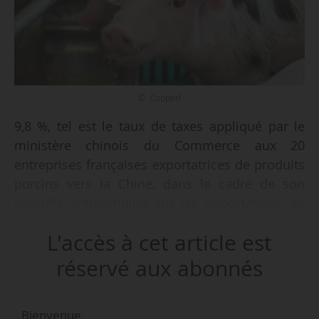
© Cooperl
9,8 %, tel est le taux de taxes appliqué par le
ministère chinois du Commerce aux 20
entreprises françaises exportatrices de produits
porcins vers la Chine, dans le cadre de son
enquête antidumping sur les importations de
viande de porc et de sous-produits de porc
L'accès à cet article est
originaires de l’UE, ouverte le 17/06/2024,
apprend News Tank le 16/12/2025.
réservé aux abonnés
Les taux pour l’ensemble des entreprises
Bienvenue,
européennes concernées se situent entre 4,9 %