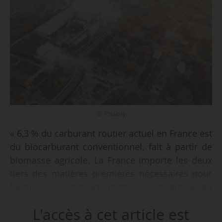
© Pixabay
« 6,3 % du carburant routier actuel en France est
du biocarburant conventionnel, fait à partir de
biomasse agricole. La France importe les deux
tiers des matières premières nécessaires pour
fabriquer ces biocarburants. Si l’on relocalisait
ces matières premières (en France), il faudrait
L'accès à cet article est
mobiliser 7 % de la SAU française (2,1 Mha).