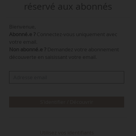
Cela représente 80 % de la surface totale de la
réservé aux abonnés
Bretagne », déclare Jean-Elie Barjonet, ingénieur
de projet pour The Shift Project, le 15/12/2025.
Bienvenue,
Abonné.e ?
Connectez-vous uniquement avec
Le think tank publie un rapport (« Planifier par
votre email.
les ressources locales — Eau, sol, biomasse,
Non abonné.e ?
Demandez votre abonnement
énergies : conjuguer décarbonation et
découverte en saisissant votre email.
spécificités territoriales ») visant à concilier
décarbonation et spécificités territoriales en
adoptant le prisme des ressources locales dans
l’exercice de la planification écologique…
S'identifier / Découvrir
Utilisez vos identifiants