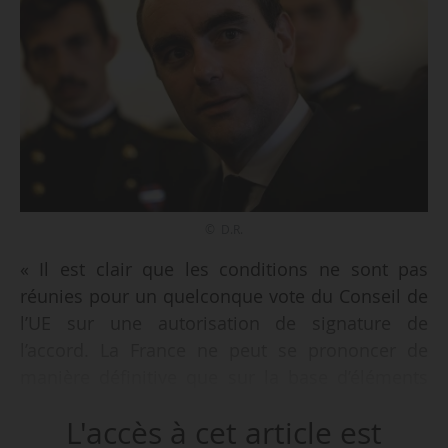
© D.R.
« Il est clair que les conditions ne sont pas
réunies pour un quelconque vote du Conseil de
l’UE sur une autorisation de signature de
l’accord. La France ne peut se prononcer de
manière définitive que sur la base d’éléments
concrets, précis et opérationnels, et non sur la
L'accès à cet article est
base de simples annonces. C’est pourquoi la