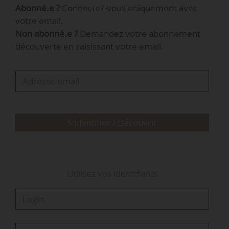
Abonné.e ?
Connectez-vous uniquement avec
titulaires et sept sénateurs titulaires :
votre email.
Non abonné.e ?
Demandez votre abonnement
Les députés :
découverte en saisissant votre email.
Titulaire : Matthias Renault, Rassemblement
national (suppléant : Thierry Tesson)
Pierre Meurin, Rassemblement national (Marie
Lebec)
Stéphane Travert, Ensemble pour la République
S'identifier / Découvrir
(Anne Stambach-Terrenoir)
Claire Lejeune, France insoumise - Nouveau
Front Populaire (Laurent Lhardit)
Utilisez vos identifiants
Gérard Leseul, Socialistes et apparentés…