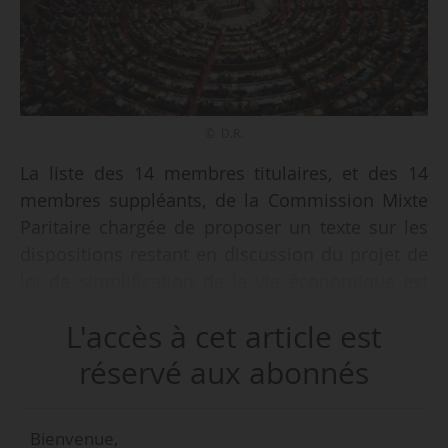
© D.R.
La liste des 14 membres titulaires, et des 14
membres suppléants, de la Commission Mixte
Paritaire chargée de proposer un texte sur les
dispositions restant en discussion du projet de
loi de simplification de la vie économique est
publiée au Journal officiel du 13/12/2025. Ils ont
L'accès à cet article est
été nommés par l’Assemblée nationale le
11/07/2025 et par le Sénat dans sa séance du
réservé aux abonnés
12/12/ 2025.
Bienvenue,
Cette CMP est composée de sept députés