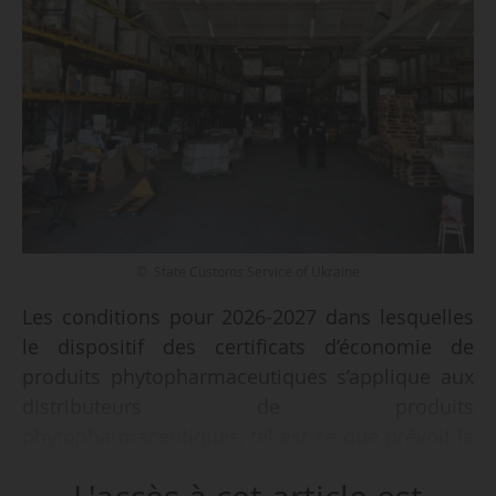
© State Customs Service of Ukraine
Les conditions pour 2026-2027 dans lesquelles
le dispositif des certificats d’économie de
produits phytopharmaceutiques s’applique aux
distributeurs de produits
phytopharmaceutiques, tel est ce que prévoit le
décret n° 2025-1206 du 09/12/2025, du Premier
ministre, sur rapport de la ministre de