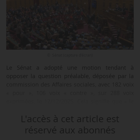
© Sénat (capture d'écran)
Le Sénat a adopté une motion tendant à
opposer la question préalable, déposée par la
commission des Affaires sociales, avec 182 voix
« pour », 106 voix « contre », sur 288 voix
exprimées, le 12/12/2025. Cela signifie que « le
Sénat décide qu’il n’y a pas lieu de poursuivre la
L'accès à cet article est
délibération sur le projet de loi de financement
de la Sécurité sociale pour 2026, adopté par
réservé aux abonnés
l’Assemblée nationale en nouvelle lecture ». Le