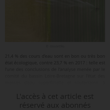
© iStock/Ollo
21,4 % des cours d’eau sont en bon ou très bon
état écologique, contre 23,7 % en 2017 : telle est
l’une des conclusions de l’analyse menée par le
comité du bassin Loire-Bretagne sur l’état des
masses d’eau superficielle et souterraine, à
partir de données collectées de 2021 à 2023, et
L'accès à cet article est
dont les résultats sont publiés le 10/12/2025.
« Cette baisse s’explique notamment par deux
réservé aux abonnés
années sèches sur la période 2021-2023,