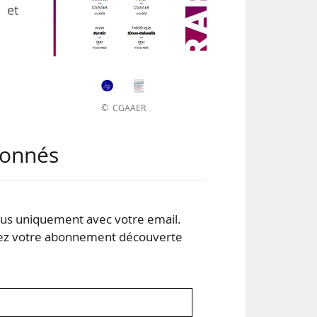
 et
eté
t le
ion
© CGAAER
n du
ons,
abonnés
 et
s uniquement avec votre email.
 votre abonnement découverte