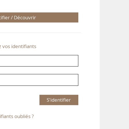
tifier / Découvrir
z vos identifiants
S'identifier
ifiants oubliés ?