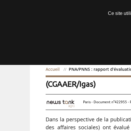
Découvrir sans engagement
Ce site uti
Menu
Accueil
PNA/PNNS : rapport d’évaluat
PNA/PNNS : rapport d’é
(CGAAER/Igas)
Paris - Document n°422955 - 
Dans la perspective de la publicat
des affaires sociales) ont évalué