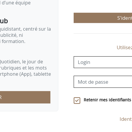
il d’une équipe
S'iden
pub
idistant, centré sur la
ublicité, ni
i formation.
Utilise
uotidien, le jour de
rubriques et les mots
artphone (App), tablette
R
Retenir mes identifiants
Ident