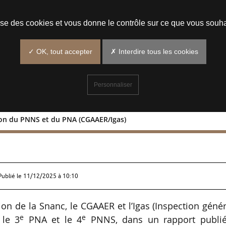
Prendre un rendez-vous
lise des cookies et vous donne le contrôle sur ce que vous souha
✓ OK, tout accepter
✗ Interdire tous les cookies
Personnaliser
ion du PNNS et du PNA (CGAAER/Igas)
valuation du PNNS et du PNA
Publié le
11/12/2025 à 10:10
ion de la Snanc, le CGAAER et l’Igas (Inspection géné
e
e
 le 3
PNA et le 4
PNNS, dans un rapport publié