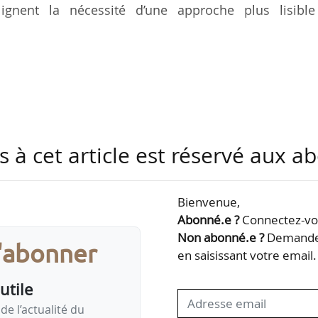
lignent la nécessité d’une approche plus lisible
, le ministre de l’Agriculture et de la Souverain
sition écologique et de la Cohésion des territoires e
anté et de la Prévention ont demandé une évaluat
e édition du PNNS (PNNS 4) et de la troisième éditio
e fin 2024. À la différence des précédentes évaluati
s à cet article est réservé aux 
 programme, elle a concerné conjointement le PNNS
Bienvenue,
Abonné.e ?
Connectez-vou
Non abonné.e ?
Demandez
s'abonner
en saisissant votre email.
utile
de l’actualité du