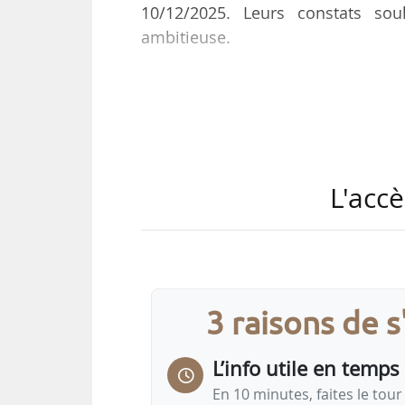
10/12/2025. Leurs constats sou
ambitieuse.
Par lettre de mission conjointe
alimentaire, le ministre de la Tran
ministre délégué chargé de la S
interministérielle de la quatrièm
PNA (PNA 3). Celle-ci a été engagé
L'accè
conduites séparément sur chaque
le…
3 raisons de 
L’info utile en temps 
En 10 minutes, faites le tour 