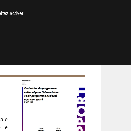
Nous joindre
itez activer
Espace abonné
rale
 le