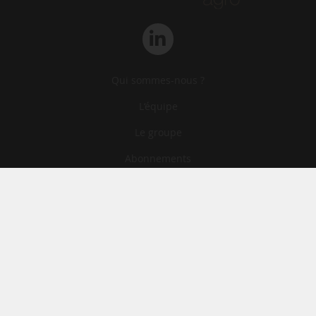
Qui sommes-nous ?
L‘équipe
Le groupe
Abonnements
Contact
Archives
CGA
Mentions légales
Confidentialité