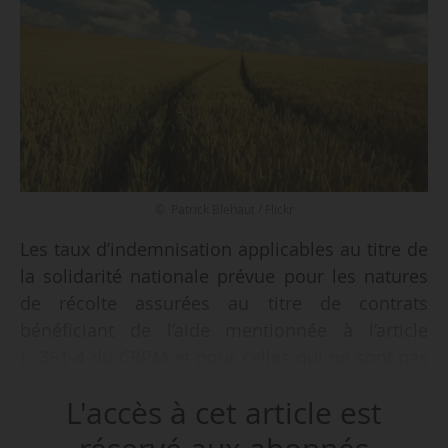
© Patrick Blehaut / Flickr
Les taux d’indemnisation applicables au titre de
la solidarité nationale prévue pour les natures
de récolte assurées au titre de contrats
bénéficiant de l’aide mentionnée à l’article
L. 361-4 du CRPM et pour celles qui ne sont pas
assurées au titre de ces mêmes contrats, sont
L'accès à cet article est
fixés pour les récoltes de 2026 à 2028 par un
décret du Premier ministre, sur le rapport du