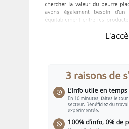
chercher la valeur du beurre pla
avons également besoin d’un 
équitablement entre les producte
pourquoi la protéine laitière, bien
L'accè
moins chère de tout le commerce. 
laitière, au Cniel », déclare Yohan
La FNPL organisait ses assises
négociations commerciales se so
3 raisons de 
L’info utile en temps 
En 10 minutes, faites le tour 
secteur. Bénéficiez du trava
expérimentée.
100% d’info, 0% de 