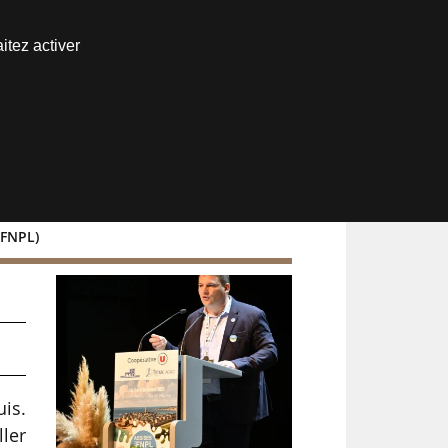
Nous joindre
itez activer
Espace abonné
 FNPL)
uis.
ller