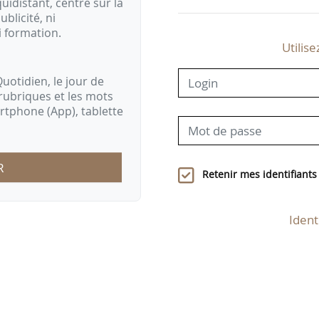
idistant, centré sur la
ublicité, ni
i formation.
Utilise
uotidien, le jour de
rubriques et les mots
artphone (App), tablette
R
Retenir mes identifiants
Ident