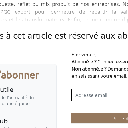
quette, reflet du mix produit de nos entreprises. N
PGC export pour permettre de répartir la val
urs et les transformateurs. Enfin, on ne comprend 
 qu’on nous dise qu’elle est durable, stockable, rest
s à cet article est réservé aux 
On rêve d’un grand plan de valorisation de la prot
n Barbe, à News Tank, le 08/12/2025.
Bienvenue,
 les 03 et 04/12/2025, à Saint-Malo. Alors que 
Abonné.e ?
Connectez-vou
nt…
Non abonné.e ?
Demandez
s'abonner
en saisissant votre email.
utile
de l’actualité du
il d’une équipe
S'iden
pub