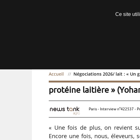
Découvrir sans engagement
Ce site uti
Menu
Accueil
Négociations 2026/ lait : « Un 
Négociations 2026/ lait :
protéine laitière » (Yoh
Paris - Interview n°422537 - P
« Une fois de plus, on revient sur
Encore une fois, nous, éleveurs, 