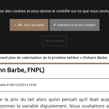
Prendre un rendez-vous
lise des cookies et vous donne le contrôle sur ce que vous souha
✓ OK, tout accepter
✗ Interdire tous les cookies
Personnaliser
grand plan de valorisation de la protéine laitière » (Yohann Barbe,
 « Un grand plan de valorisation de la
ann Barbe, FNPL)
ublié le
09/12/2025 à 10:00
 le prix du lait alors qu’on pensait qu’il était acq
sommes la variable d’ajustement. Nous souhaitons a