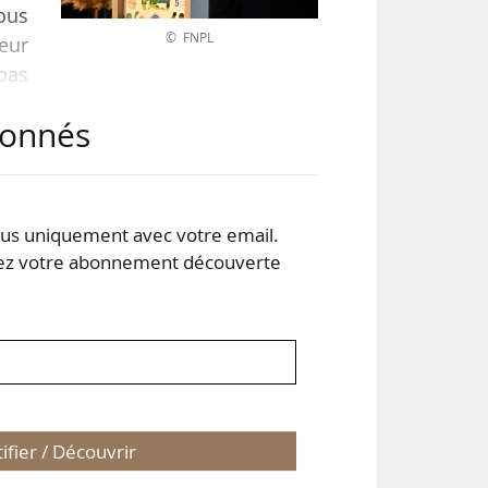
ous
© FNPL
eur
pas
e la
abonnés
éine
les
s uniquement avec votre email.
 votre abonnement découverte
tifier / Découvrir