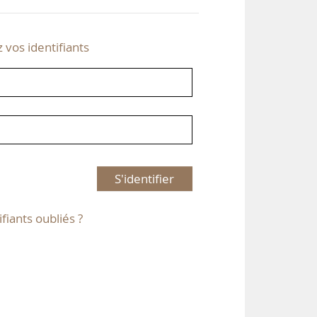
z vos identifiants
S'identifier
ifiants oubliés ?