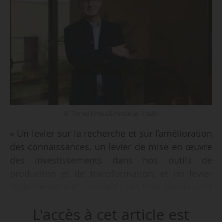
© Terres Univia/Emmanuel Fradin
« Un levier sur la recherche et sur l’amélioration
des connaissances, un levier de mise en œuvre
des investissements dans nos outils de
production et de transformation, et un levier
réglementaire et normatif : ces trois leviers sont
nécessaires pour gagner en souveraineté, et
L'accès à cet article est
surtout, avec un objectif de gain en