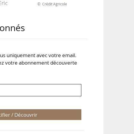
ric
© Crédit Agricole
abonnés
s uniquement avec votre email.
 votre abonnement découverte
ier,
être
tifier / Découvrir