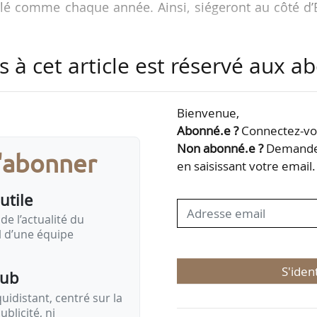
lé comme chaque année. Ainsi, siégeront au côté d’E
 Appert
s à cet article est réservé aux 
tes, Pascal Lheureux et Emmanuel Vey
ean-Yves Carillet et Michel Ganzin
Bienvenue,
Abonné.e ?
Connectez-vou
Meriem Echcherfi, est également membre du bureau.
Non abonné.e ?
Demandez
s'abonner
en saisissant votre email.
le et gestion d’entreprise, Eric Vial est éleveur lait
utile
résidé la Coopérative des éleveurs de Savoie, avant d’
s Savoie en 2018. Il…
de l’actualité du
il d’une équipe
S'iden
pub
idistant, centré sur la
ublicité, ni