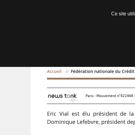
Découvrir sans engagement
Ce site uti
Menu
Accueil
Fédération nationale du Crédit 
Fédération nationale du C
Paris - Mouvement n°422468 -
Eric Vial est élu président de l
Dominique Lefebvre, président dep