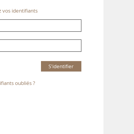
z vos identifiants
S'identifier
ifiants oubliés ?