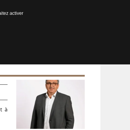
Nous joindre
itez activer
Espace abonné
t à