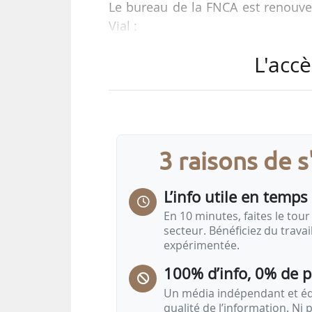
Le bureau de la FNCA est renouve
Vial :
• premier vice-président : Raphaël
L'accè
• vice-présidents : Olivier Despor
• trésorier : Odet Triquet
• secrétaires généraux adjoints : J
Le directeur général de la FNCA, 
3 raisons de 
Titulaire d’un BTS Technique agrico
L’info utile en temps 
labellisée AOP-IGP. Il a fondé et p
élu président du Crédit Agricole de
En 10 minutes, faites le tour 
secteur. Bénéficiez du trava
expérimentée.
100% d’info, 0% de 
Un média indépendant et équ
qualité de l’information. Ni p