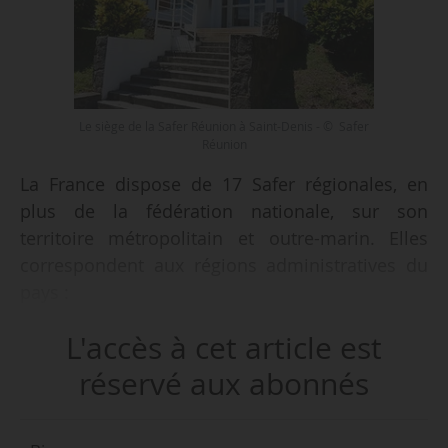
Le siège de la Safer Réunion à Saint-Denis - © Safer
Réunion
La France dispose de 17 Safer régionales, en
plus de la fédération nationale, sur son
territoire métropolitain et outre-marin. Elles
correspondent aux régions administratives du
pays :
• la Safer Normandie,
L'accès à cet article est
• la Safer Bretagne,
• la Safer Hauts-de-France,
réservé aux abonnés
• la Safer Pays de la Loire,
• la Safer Centre,