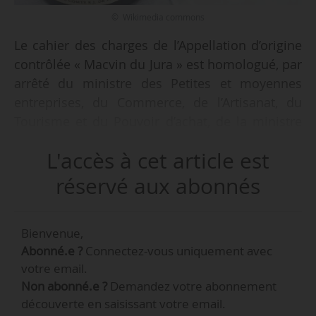
© Wikimedia commons
Le cahier des charges de l’Appellation d’origine
contrôlée « Macvin du Jura » est homologué, par
arrêté du ministre des Petites et moyennes
entreprises, du Commerce, de l’Artisanat, du
Tourisme et du Pouvoir d’achat, de la ministre
de l’Agriculture, de l’Agroalimentaire et de la
L'accès à cet article est
Souveraineté alimentaire et de la ministre de
l’Action et des Comptes publics, en date du
réservé aux abonnés
01/12/2025, publié au Journal officiel le
05/12/2025.
Bienvenue,
Abonné.e ?
Connectez-vous uniquement avec
Il est désormais publié au Bulletin officiel du
votre email.
ministère de l’Agriculture, de l’Agroalimentaire et
Non abonné.e ?
Demandez votre abonnement
de la Souveraineté alimentaire.
découverte en saisissant votre email.