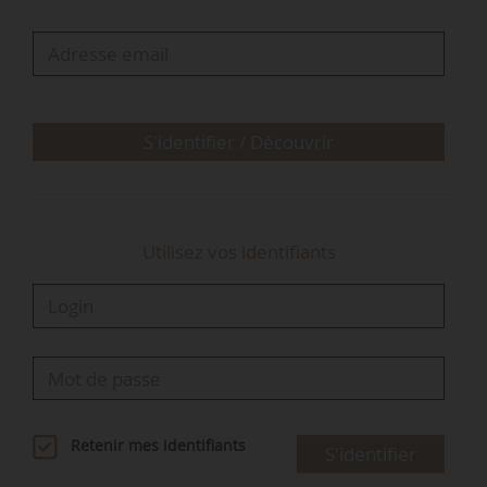
Le Macvin est un vin de liqueur, résultat de
l’assemblage de moût de raisin et de Marc du
Jura. Il bénéficie d’une AOC depuis 1991. Il est
élaboré au choix à partir des cinq cépages
jurassiens, et décliné en rouge et
S'identifier / Découvrir
principalement en blanc…
Utilisez vos identifiants
Retenir mes identifiants
S'identifier