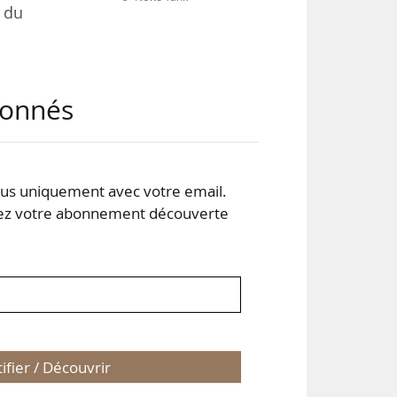
e du
urs
abonnés
des
s uniquement avec votre email.
 votre abonnement découverte
tifier / Découvrir