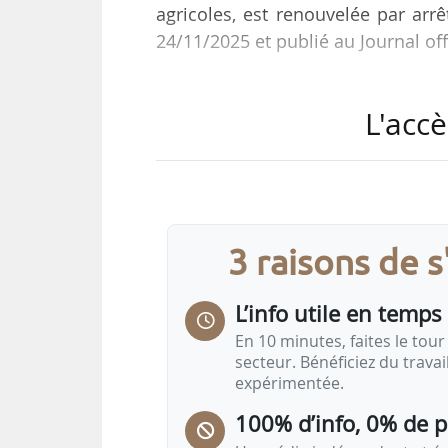
agricoles, est renouvelée par arrê
24/11/2025 et publié au Journal off
L’arrêté du 19/03/2021 fixant la
L'accè
reconnues représentatives au niv
activités agricoles est abrogé.
3 raisons de 
L’info utile en temps 
En 10 minutes, faites le tour 
secteur. Bénéficiez du trava
expérimentée.
100% d’info, 0% de 