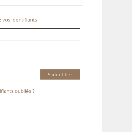
z vos identifiants
S'identifier
ifiants oubliés ?