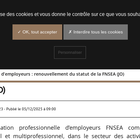
Prendre un rendez-vous
lise des cookies et vous donne le contrôle sur ce que vous souha
✓ OK, tout accepter
✗ Interdire tous les cookies
Personnaliser
 d’employeurs : renouvellement du statut de la FNSEA (JO)
nnelles d’employeurs : renouvellemen
O)
23 - Publié le
05/12/2025 à 09:00
isation professionnelle d’employeurs FNSEA co
l et multiprofessionnel, dans le secteur des activi