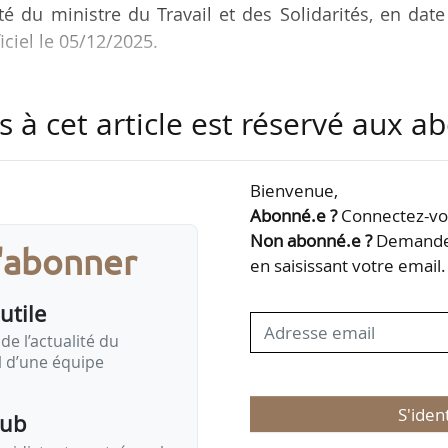
té du ministre du Travail et des Solidarités, en dat
iciel le 05/12/2025.
 liste des organisations professionnelles d’employe
s à cet article est réservé aux 
eau national et multiprofessionnel dans le secteur 
Bienvenue,
Abonné.e ?
Connectez-vou
Non abonné.e ?
Demandez
s'abonner
en saisissant votre email.
utile
de l’actualité du
il d’une équipe
S'iden
pub