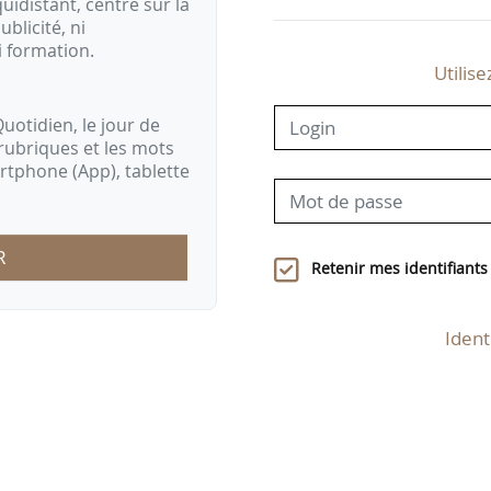
idistant, centré sur la
ublicité, ni
i formation.
Utilise
uotidien, le jour de
rubriques et les mots
artphone (App), tablette
R
Retenir mes identifiants
Ident