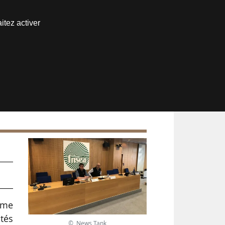
Nous joindre
itez activer
Espace abonné
t
mme
tés
© News Tank